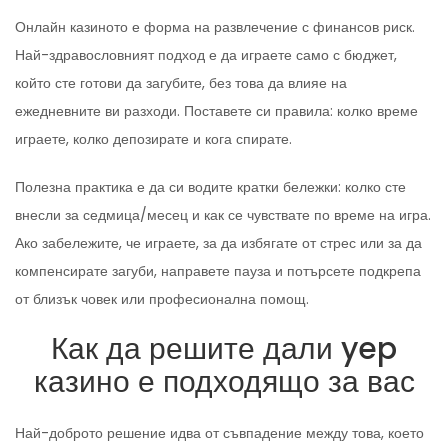
Онлайн казиното е форма на развлечение с финансов риск.
Най-здравословният подход е да играете само с бюджет,
който сте готови да загубите, без това да влияе на
ежедневните ви разходи. Поставете си правила: колко време
играете, колко депозирате и кога спирате.
Полезна практика е да си водите кратки бележки: колко сте
внесли за седмица/месец и как се чувствате по време на игра.
Ако забележите, че играете, за да избягате от стрес или за да
компенсирате загуби, направете пауза и потърсете подкрепа
от близък човек или професионална помощ.
Как да решите дали yep
казино е подходящо за вас
Най-доброто решение идва от съвпадение между това, което