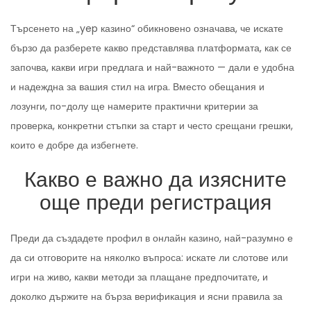
Търсенето на „yep казино“ обикновено означава, че искате
бързо да разберете какво представлява платформата, как се
започва, какви игри предлага и най-важното — дали е удобна
и надеждна за вашия стил на игра. Вместо обещания и
лозунги, по-долу ще намерите практични критерии за
проверка, конкретни стъпки за старт и често срещани грешки,
които е добре да избегнете.
Какво е важно да изясните
още преди регистрация
Преди да създадете профил в онлайн казино, най-разумно е
да си отговорите на няколко въпроса: искате ли слотове или
игри на живо, какви методи за плащане предпочитате, и
доколко държите на бърза верификация и ясни правила за