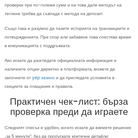
проверки при по-големи суми и на това дали методът на
теглене трябва да съвпада с метода на депозит.
Също така е разумно да пазите историята на транзакциите и
потвържденията. При спор или забавяне това спестява време
в комуникацията с поддръжката.
Ако искате да разгледате официалната информация и
наличните опции директно в платформата, можете да
започнете от
yep казино
и да прегледате условията в
секциите за плащания и правила.
Практичен чек-лист: бърза
проверка преди да играете
Следният списък е удобен, когато искате да вземете решение
„за 5 минути“, без да пропускате критични детайли: