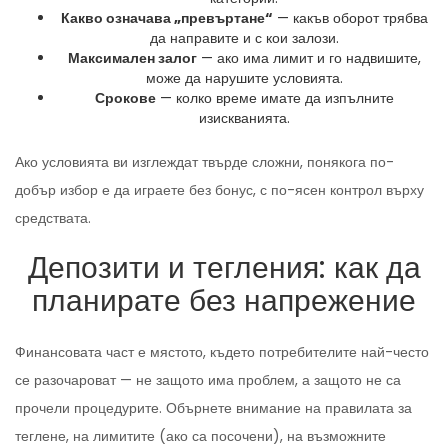
Какво означава „превъртане“
— какъв оборот трябва
да направите и с кои залози.
Максимален залог
— ако има лимит и го надвишите,
може да нарушите условията.
Срокове
— колко време имате да изпълните
изискванията.
Ако условията ви изглеждат твърде сложни, понякога по-
добър избор е да играете без бонус, с по-ясен контрол върху
средствата.
Депозити и тегления: как да
планирате без напрежение
Финансовата част е мястото, където потребителите най-често
се разочароват — не защото има проблем, а защото не са
прочели процедурите. Обърнете внимание на правилата за
теглене, на лимитите (ако са посочени), на възможните