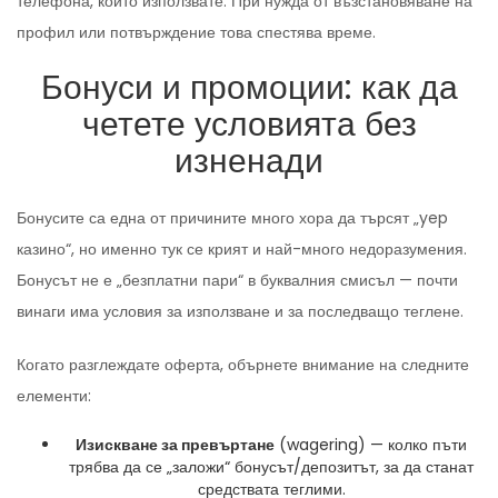
телефона, които използвате. При нужда от възстановяване на
профил или потвърждение това спестява време.
Бонуси и промоции: как да
четете условията без
изненади
Бонусите са една от причините много хора да търсят „yep
казино“, но именно тук се крият и най-много недоразумения.
Бонусът не е „безплатни пари“ в буквалния смисъл — почти
винаги има условия за използване и за последващо теглене.
Когато разглеждате оферта, обърнете внимание на следните
елементи:
Изискване за превъртане
(wagering) — колко пъти
трябва да се „заложи“ бонусът/депозитът, за да станат
средствата теглими.