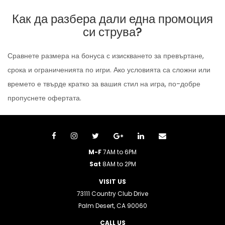
Как да разбера дали една промоция
си струва?
Сравнете размера на бонуса с изискването за превъртане,
срока и ограниченията по игри. Ако условията са сложни или
времето е твърде кратко за вашия стил на игра, по-добре
пропуснете офертата.
M-F
7AM to 6PM
Sat
8AM to 2PM
VISIT US
73111 Country Club Drive
Palm Desert, CA 90060
CALL US