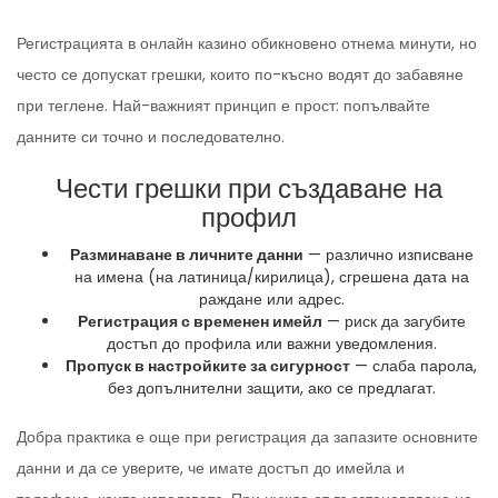
Регистрацията в онлайн казино обикновено отнема минути, но
често се допускат грешки, които по-късно водят до забавяне
при теглене. Най-важният принцип е прост: попълвайте
данните си точно и последователно.
Чести грешки при създаване на
профил
Разминаване в личните данни
— различно изписване
на имена (на латиница/кирилица), сгрешена дата на
раждане или адрес.
Регистрация с временен имейл
— риск да загубите
достъп до профила или важни уведомления.
Пропуск в настройките за сигурност
— слаба парола,
без допълнителни защити, ако се предлагат.
Добра практика е още при регистрация да запазите основните
данни и да се уверите, че имате достъп до имейла и