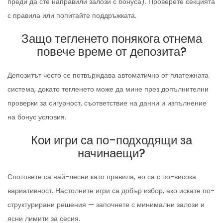
преди да сте направили залози с бонуса). Проверете секцията
с правила или попитайте поддръжката.
Защо тегленето понякога отнема
повече време от депозита?
Депозитът често се потвърждава автоматично от платежната
система, докато тегленето може да мине през допълнителни
проверки за сигурност, съответствие на данни и изпълнение
на бонус условия.
Кои игри са по-подходящи за
начинаещи?
Слотовете са най-лесни като правила, но са с по-висока
вариативност. Настолните игри са добър избор, ако искате по-
структурирани решения — започнете с минимални залози и
ясни лимити за сесия.