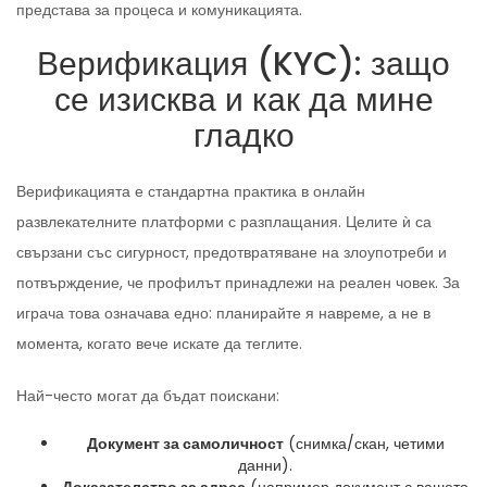
представа за процеса и комуникацията.
Верификация (KYC): защо
се изисква и как да мине
гладко
Верификацията е стандартна практика в онлайн
развлекателните платформи с разплащания. Целите ѝ са
свързани със сигурност, предотвратяване на злоупотреби и
потвърждение, че профилът принадлежи на реален човек. За
играча това означава едно: планирайте я навреме, а не в
момента, когато вече искате да теглите.
Най-често могат да бъдат поискани:
Документ за самоличност
(снимка/скан, четими
данни).