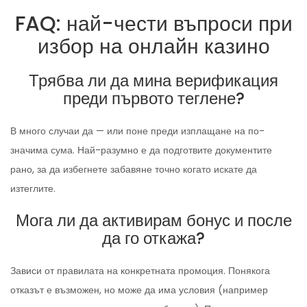
FAQ: най-чести въпроси при
избор на онлайн казино
Трябва ли да мина верификация
преди първото теглене?
В много случаи да — или поне преди изплащане на по-
значима сума. Най-разумно е да подготвите документите
рано, за да избегнете забавяне точно когато искате да
изтеглите.
Мога ли да активирам бонус и после
да го откажа?
Зависи от правилата на конкретната промоция. Понякога
отказът е възможен, но може да има условия (например