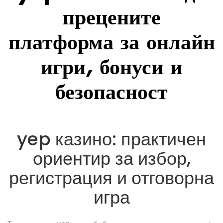
прецените
платформа за онлайн
игри, бонуси и
безопасност
yep казино: практичен
ориентир за избор,
регистрация и отговорна
игра