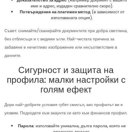
Доказателство за адрес
(например документ с вашето
име и адрес, издаден сравнително скоро).
Потвърждение на платежен метод
(в зависимост от
използваната опция).
Съвет: снимайте/сканирайте документите при добра светлина,
без отблясъци и с видими ъгли. Най-честата причина за
забавяне е нечетливо изображение или несъответствие в
данните.
Сигурност и защита на
профила: малки настройки с
голям ефект
Дори най-добрите условия губят смисъл, ако профилът ви е
уязвим. Подходете към акаунта си като към финансов профил.
Парола
: използвайте уникална, дълга парола, която не
прилагате другаде.