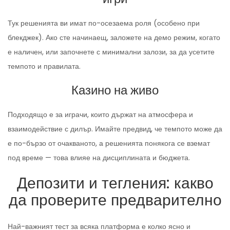
Тук решенията ви имат по-осезаема роля (особено при
блекджек). Ако сте начинаещ, заложете на демо режим, когато
е наличен, или започнете с минимални залози, за да усетите
темпото и правилата.
Казино на живо
Подходящо е за играчи, които държат на атмосфера и
взаимодействие с дилър. Имайте предвид, че темпото може да
е по-бързо от очакваното, а решенията понякога се вземат
под време — това влияе на дисциплината и бюджета.
Депозити и тегления: какво
да проверите предварително
Най-важният тест за всяка платформа е колко ясно и