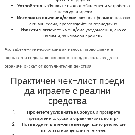
Устройства
: избягвайте вход от обществени устройства
и несигурни мрежи.
История на влизания/сесии
: ако платформата показва
активни сесии, преглеждайте ги периодично.
Известия
: включете имейл/смс уведомления, ако са
налични, за ключови промени.
Ако забележите необичайна активност, първо сменете
паролата и веднага се свържете с поддръжката, за да се
ограничи рискът от допълнителни действия.
Практичен чек-лист преди
да играете с реални
средства
Прочетете условията на бонуса
и проверете
превъртането, срока и ограниченията по игри.
Потвърдете платежните методи
, които реално ще
използвате за депозит и теглене.