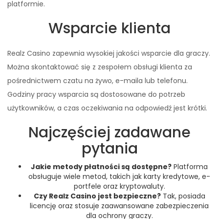
platformie.
Wsparcie klienta
Realz Casino zapewnia wysokiej jakości wsparcie dla graczy.
Można skontaktować się z zespołem obsługi klienta za
pośrednictwem czatu na żywo, e-maila lub telefonu.
Godziny pracy wsparcia są dostosowane do potrzeb
użytkowników, a czas oczekiwania na odpowiedź jest krótki.
Najczęściej zadawane
pytania
Jakie metody płatności są dostępne?
Platforma
obsługuje wiele metod, takich jak karty kredytowe, e-
portfele oraz kryptowaluty.
Czy Realz Casino jest bezpieczne?
Tak, posiada
licencję oraz stosuje zaawansowane zabezpieczenia
dla ochrony graczy.