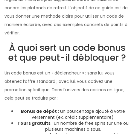
encore les plafonds de retrait. L’objectif de ce guide est de
vous donner une méthode claire pour utiliser un code de
manière éclairée, avec des exemples concrets de points à
vérifier.
À quoi sert un code bonus
et que peut-il débloquer ?
Un code bonus est un « déclencheur » : sans lui, vous
obtenez l’offre standard ; avec lui, vous activez une
promotion spécifique. Dans l’univers des casinos en ligne,
cela peut se traduire par :
Bonus de dépôt
: un pourcentage ajouté à votre
versement (ex. crédit supplémentaire).
Tours gratuits
: un nombre de free spins sur une ou
plusieurs machines à sous.