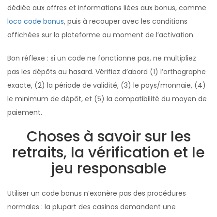
dédiée aux offres et informations liées aux bonus, comme
loco code bonus
, puis à recouper avec les conditions
affichées sur la plateforme au moment de l’activation.
Bon réflexe : si un code ne fonctionne pas, ne multipliez
pas les dépôts au hasard. Vérifiez d’abord (1) l’orthographe
exacte, (2) la période de validité, (3) le pays/monnaie, (4)
le minimum de dépôt, et (5) la compatibilité du moyen de
paiement.
Choses à savoir sur les
retraits, la vérification et le
jeu responsable
Utiliser un code bonus n’exonère pas des procédures
normales : la plupart des casinos demandent une