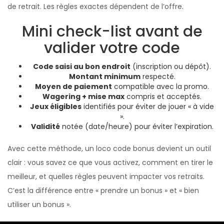
de retrait. Les règles exactes dépendent de l’offre.
Mini check-list avant de
valider votre code
Code saisi au bon endroit
(inscription ou dépôt).
Montant minimum
respecté.
Moyen de paiement
compatible avec la promo.
Wagering + mise max
compris et acceptés.
Jeux éligibles
identifiés pour éviter de jouer « à vide
».
Validité
notée (date/heure) pour éviter l’expiration.
Avec cette méthode, un loco code bonus devient un outil
clair : vous savez ce que vous activez, comment en tirer le
meilleur, et quelles règles peuvent impacter vos retraits.
C’est la différence entre « prendre un bonus » et « bien
utiliser un bonus ».