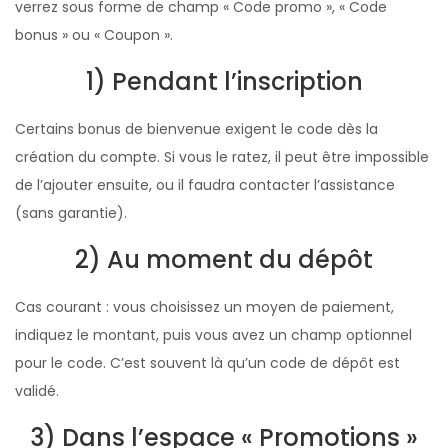
verrez sous forme de champ « Code promo », « Code
bonus » ou « Coupon ».
1) Pendant l’inscription
Certains bonus de bienvenue exigent le code dès la
création du compte. Si vous le ratez, il peut être impossible
de l’ajouter ensuite, ou il faudra contacter l’assistance
(sans garantie).
2) Au moment du dépôt
Cas courant : vous choisissez un moyen de paiement,
indiquez le montant, puis vous avez un champ optionnel
pour le code. C’est souvent là qu’un code de dépôt est
validé.
3) Dans l’espace « Promotions »