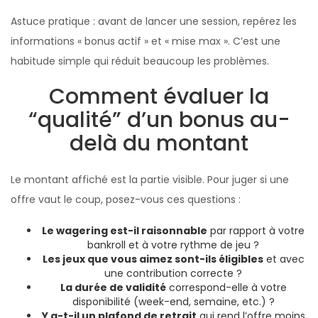
Astuce pratique : avant de lancer une session, repérez les
informations « bonus actif » et « mise max ». C’est une
habitude simple qui réduit beaucoup les problèmes.
Comment évaluer la
“qualité” d’un bonus au-
delà du montant
Le montant affiché est la partie visible. Pour juger si une
offre vaut le coup, posez-vous ces questions :
Le wagering est-il raisonnable
par rapport à votre
bankroll et à votre rythme de jeu ?
Les jeux que vous aimez sont-ils éligibles
et avec
une contribution correcte ?
La durée de validité
correspond-elle à votre
disponibilité (week-end, semaine, etc.) ?
Y a-t-il un plafond de retrait
qui rend l’offre moins