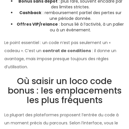
Bonus sans dépôt
: plus rare, souvent encadré par
des limites strictes.
Cashback
: remboursement partiel des pertes sur
une période donnée.
Offres VIP/relance
: bonus lié à l’activité, à un palier
ou à un événement.
Le point essentiel : un code n’est pas seulement un «
cadeau ». C’est un
contrat de conditions
: il donne un
avantage, mais impose presque toujours des règles
d’utilisation.
Où saisir un loco code
bonus : les emplacements
les plus fréquents
La plupart des plateformes proposent l’entrée du code à
un moment précis du parcours. Selon l’interface, vous le