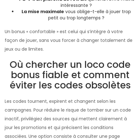
intéressante ?
La mise maximale
vous oblige-t-elle à jouer trop
petit ou trop longtemps ?
Un bonus « confortable » est celui qui s’intègre à votre
façon de jouer, sans vous forcer à changer totalement de
jeux ou de limites.
Où chercher un loco code
bonus fiable et comment
éviter les codes obsolètes
Les codes tournent, expirent et changent selon les
campagnes. Pour réduire le risque de tomber sur un code
inactif, privilégiez des sources qui mettent clairement à
jour les promotions et qui précisent les conditions
associées. Une option consiste à consulter une page