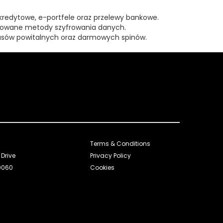
redytowe, e-portfele oraz przelewy bankowe.
nsowane metody szyfrowania danych.
usów powitalnych oraz darmowych spinów.
Terms & Conditions
 Drive
Privacy Policy
0060
Cookies