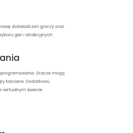
prawę doświadczeń graczy oraz
yboru gier i atrakcyjnych
ania
w oprogramowania. Gracze mogą
gry karciane. Dodatkowo,
w wirtualnym świecie.