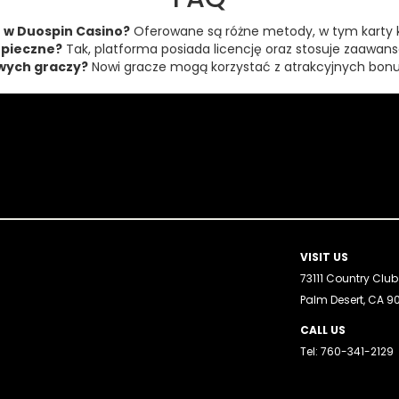
 w Duospin Casino?
Oferowane są różne metody, w tym karty k
zpieczne?
Tak, platforma posiada licencję oraz stosuje zaawa
owych graczy?
Nowi gracze mogą korzystać z atrakcyjnych bon
VISIT US
73111 Country Club
Palm Desert, CA 9
CALL US
Tel:
760-341-2129