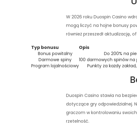
U
W 2026 roku Duospin Casino wdra
mogą liczyć na hojne bonusy pow
również przeszedł aktualizację, o
Typ bonusu
Opis
Bonus powitalny
Do 200% na pie
Darmowe spiny
100 darmowych spinów na
Program lojalnościowy
Punkty za każdy zakła
B
Duospin Casino stawia na bezpie
dotyczące gry odpowiedzialnej.
graczom w kontrolowaniu swoich 
rzetelność.