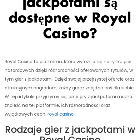
jackpotami są
dostępne w Royal
Casino?
Royal Casino to platforma, która wyróżnia się na rynku gier
hazardowych dzięki różnorodności oferowanych tytułów, w
tym gier z jackpotami. Dzięki swojej przejrzystej ofercie oraz
atrakcyjnym nagrodom, każdy gracz znajdzie coś dla siebie.
W tej artykule przyjrzymy się, jakie gry z jackpotami można
znaleźć na tej platformie, ich różnorodności oraz
wyjątkowych cech.
royal casino
Rodzaje gier z jackpotami w