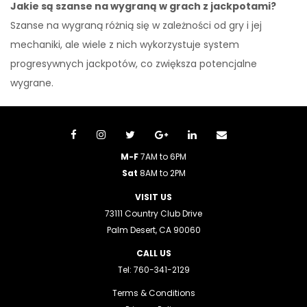
Jakie są szanse na wygraną w grach z jackpotami?
Szanse na wygraną różnią się w zależności od gry i jej
mechaniki, ale wiele z nich wykorzystuje system
progresywnych jackpotów, co zwiększa potencjalne
wygrane.
M-F
7AM to 6PM
Sat
8AM to 2PM
VISIT US
73111 Country Club Drive
Palm Desert, CA 90060
CALL US
Tel:
760-341-2129
Terms & Conditions