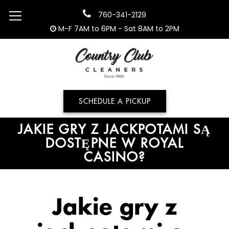
760-341-2129
M-F 7AM to 6PM - Sat 8AM to 2PM
SCHEDULE A PICKUP
JAKIE GRY Z JACKPOTAMI SĄ
DOSTĘPNE W ROYAL
CASINO?
Jakie gry z