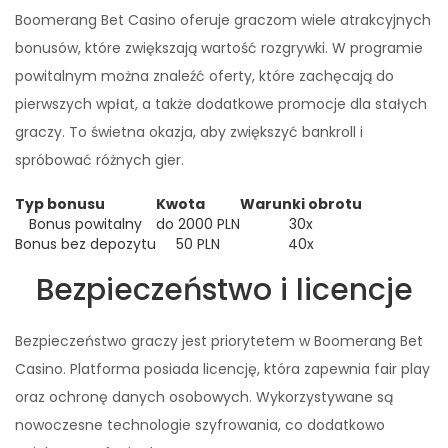
Boomerang Bet Casino oferuje graczom wiele atrakcyjnych
bonusów, które zwiększają wartość rozgrywki. W programie
powitalnym można znaleźć oferty, które zachęcają do
pierwszych wpłat, a także dodatkowe promocje dla stałych
graczy. To świetna okazja, aby zwiększyć bankroll i
spróbować różnych gier.
Typ bonusu
Kwota
Warunki obrotu
Bonus powitalny
do 2000 PLN
30x
Bonus bez depozytu
50 PLN
40x
Bezpieczeństwo i licencje
Bezpieczeństwo graczy jest priorytetem w Boomerang Bet
Casino. Platforma posiada licencję, która zapewnia fair play
oraz ochronę danych osobowych. Wykorzystywane są
nowoczesne technologie szyfrowania, co dodatkowo